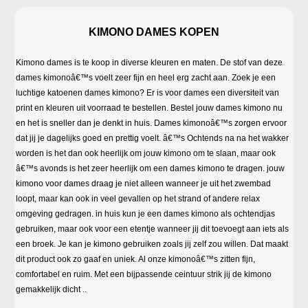
KIMONO DAMES KOPEN
Kimono dames is te koop in diverse kleuren en maten. De stof van deze
dames kimonoâ€™s voelt zeer fijn en heel erg zacht aan. Zoek je een
luchtige katoenen dames kimono? Er is voor dames een diversiteit van
print en kleuren uit voorraad te bestellen. Bestel jouw dames kimono nu
en het is sneller dan je denkt in huis. Dames kimonoâ€™s zorgen ervoor
dat jij je dagelijks goed en prettig voelt. â€™s Ochtends na na het wakker
worden is het dan ook heerlijk om jouw kimono om te slaan, maar ook
â€™s avonds is het zeer heerlijk om een dames kimono te dragen. jouw
kimono voor dames draag je niet alleen wanneer je uit het zwembad
loopt, maar kan ook in veel gevallen op het strand of andere relax
omgeving gedragen. in huis kun je een dames kimono als ochtendjas
gebruiken, maar ook voor een etentje wanneer jij dit toevoegt aan iets als
een broek. Je kan je kimono gebruiken zoals jij zelf zou willen. Dat maakt
dit product ook zo gaaf en uniek. Al onze kimonoâ€™s zitten fijn,
comfortabel en ruim. Met een bijpassende ceintuur strik jij de kimono
gemakkelijk dicht ..