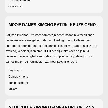
Chinese kleding
Goeie start
MOOIE DAMES KIMONO SATIJN: KEUZE GENOEG
Satijnen kimonoâ€™s voor dames zijn beschikbaar in verschillende
maten en zeer vaak gebuikt als nachtkleding of wordt alleen over
ondergoed heen gedragen. Een dames kimono van zacht satijn ziet er
stralend, verleidelijk en chic uit. Dit heerlijke stof voelt op je huid
ontzettend koel en glad aan. Relax nu in je eigen stijl. deze kimono
dames maakt jou nog mooier, wanneer koop jij er een?
Begin spot
Dames kimono
Tumblr kimono
Yukata
STIJLVOLLE KIMONO DAMES KORT OF LANG OP M